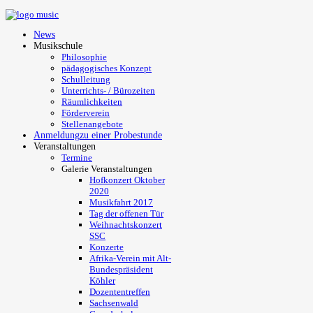
News
Musikschule
Philosophie
pädagogisches Konzept
Schulleitung
Unterrichts- / Bürozeiten
Räumlichkeiten
Förderverein
Stellenangebote
Anmeldung
zu einer Probestunde
Veranstaltungen
Termine
Galerie Veranstaltungen
Hofkonzert Oktober
2020
Musikfahrt 2017
Tag der offenen Tür
Weihnachtskonzert
SSC
Konzerte
Afrika-Verein mit Alt-
Bundespräsident
Köhler
Dozententreffen
Sachsenwald