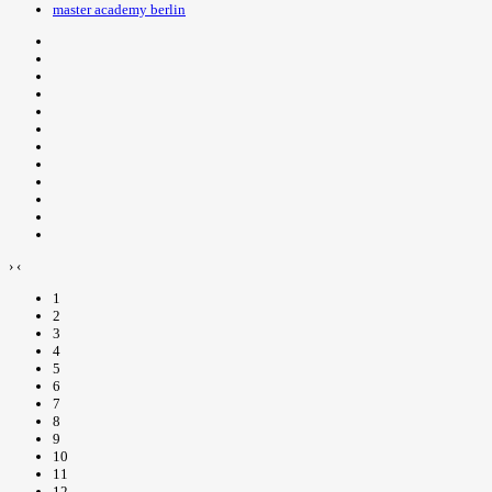
master academy berlin
›
‹
1
2
3
4
5
6
7
8
9
10
11
12