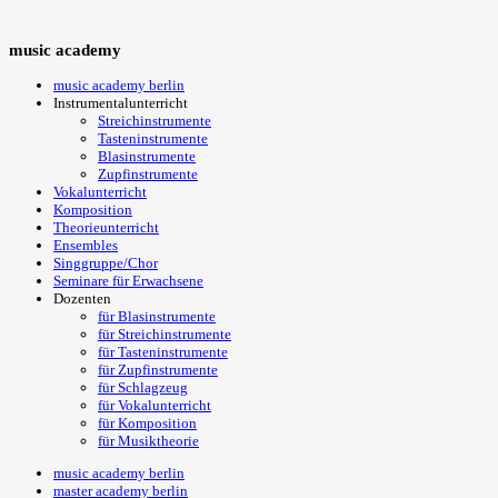
music
academy
music academy berlin
Instrumentalunterricht
Streichinstrumente
Tasteninstrumente
Blasinstrumente
Zupfinstrumente
Vokalunterricht
Komposition
Theorieunterricht
Ensembles
Singgruppe/Chor
Seminare für Erwachsene
Dozenten
für Blasinstrumente
für Streichinstrumente
für Tasteninstrumente
für Zupfinstrumente
für Schlagzeug
für Vokalunterricht
für Komposition
für Musiktheorie
music academy berlin
master academy berlin