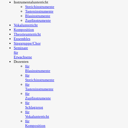
Instrumentalunterricht
Streichinstrumente
Tasteninstrumente
Blasinstrumente
Zupfinstrumente
Vokalunterricht
Komposition
Theorieunterricht
Ensembles
Singgruppe/Chor
Seminare
für
Erwachsene
Dozenten
für
Blasinstrumente
für
Streichinstrumente
für
Tasteninstrumente
für
Zupfinstrumente
für
Schlagzeug
für
Vokalunterricht
für
Komposition