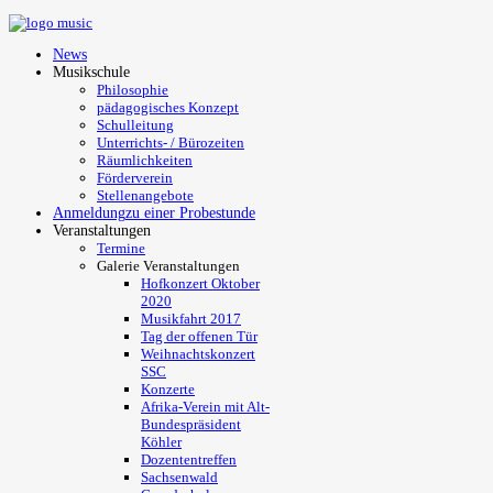
News
Musikschule
Philosophie
pädagogisches Konzept
Schulleitung
Unterrichts- / Bürozeiten
Räumlichkeiten
Förderverein
Stellenangebote
Anmeldung
zu einer Probestunde
Veranstaltungen
Termine
Galerie Veranstaltungen
Hofkonzert Oktober
2020
Musikfahrt 2017
Tag der offenen Tür
Weihnachtskonzert
SSC
Konzerte
Afrika-Verein mit Alt-
Bundespräsident
Köhler
Dozententreffen
Sachsenwald