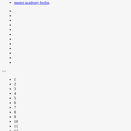
master academy berlin
›
‹
1
2
3
4
5
6
7
8
9
10
11
12